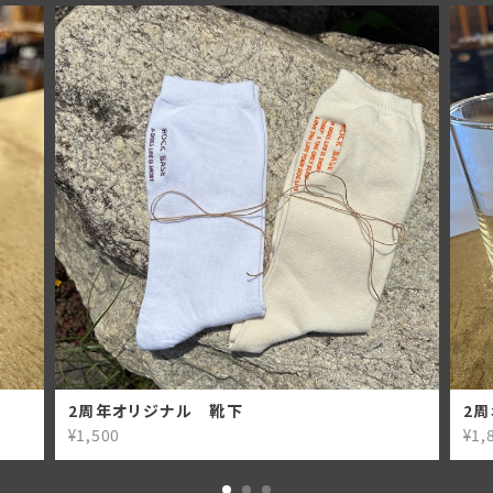
2周年オリジナル 靴下
2
¥1,500
¥1,