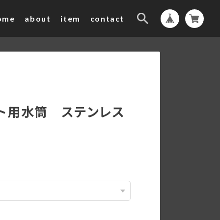
ome
about
item
contact
ト用水筒 ステンレス