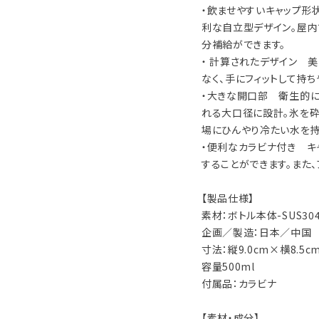
・飲ませやすいキャップ形
利な自立型デザイン。屋
分補給ができます。
・ 計算されたデザイン 
なく、手にフィットして持
・大きな開口部 衛生的に
れる大口径に設計。氷を砕
場にひんやり冷たい水を持
・便利なカラビナ付き キ
することができます。また
【製品仕様】
素材：ボトル本体-SUS304
企画／製造：日本／中国
寸法：縦9.0cm×横8.5cm
容量500ml
付属品：カラビナ
【素材・成分】