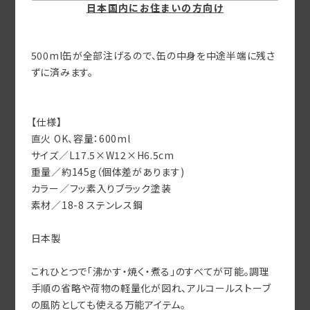
日本国内にお住まいの方向け
500ml缶が全部注げるので、缶の中身を中途半端に残さ
ずに済みます。
【仕様】
直火 OK、容量：600ml
サイズ／L17.5×W12×H6.5cm
重量／約145g（個体差があります)
カラー／フッ素入りブラック塗装
素材／18-8 ステンレス鋼
日本製
これひとつで「沸かす・焼く・煮る」のすべてが可能。調理
手順の省略や荷物の軽量化が図れ、アルコールストーブ
の風防としても使える万能アイテム。