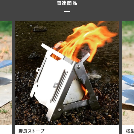
関連商品
野良ストーブ
桜