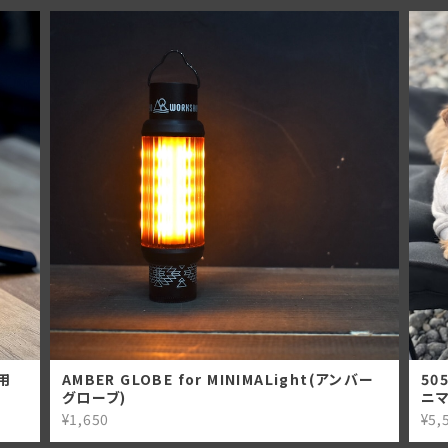
ト専用
AMBER GLOBE for MINIMALight(アンバー
50
グローブ)
ニマ
¥1,650
¥5,