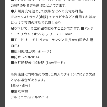
2段階の明るさを選ぶことができます。
●非常用充電池として携帯などへの充電も可能。
※ネックストラップ(市販) やカラビナなどと併用すれば身
につけて夜間の移動で活躍したり
吊り下げてより広範囲を照らすことができます。■バッテ
リー:リチウムイオンバッテリー 2500mah
■モード: トーチ Hi/Low ランタン Hi/Low (暖色& 温
白色)
■照射距離:100m(トーチ)
■防水レベル:IPX4
■点灯時間:9~10時間 (Lowモード)
※実店舗と同時販売の為、ご購入のタイミングにより欠品
となる場合があります。
【素材・成分】
●主な材質
アルミニウム(アルマイト）