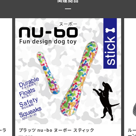
関連商品
ーラ
プラッツ nu−bo ヌーボー スティック
ル
ー