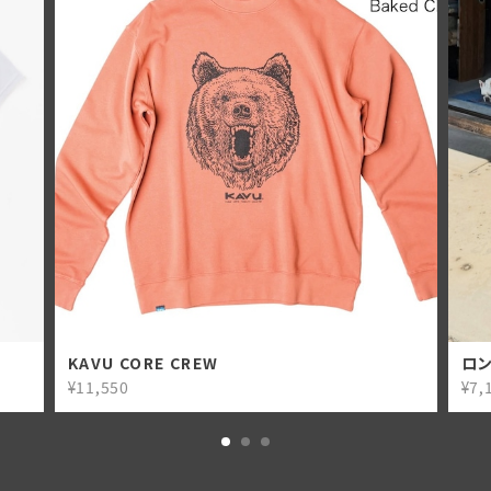
KAVU CORE CREW
ロン
¥11,550
¥7,