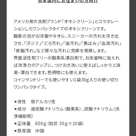
アメリカ発の洗剤ブランド「オキシクリーン」とコラボレー
ションしたワンパックタイプのオキシクリーンです。
酸素の泡がお洋服やタオル、スニーカーの汚れを浮き出
させ、「汗ジミ」「どろ汚れ」「油汚れ」「黄ばみ」「血液汚れ」
「皮脂汚れ」など様々な汚れに効果を発揮します。
界面活性剤フリーの酸素系漂白剤で、お洗濯時に加えれ
ば洗浄力のアップに、つけおき洗いに使えばしっかりと消
臭・漂白できます。色柄物にも使えます。
コインランドリーでも使いやすい1袋30g入りの使い切り
ワンパックタイプ。
⚫︎液性 弱アルカリ性
⚫︎成分 過炭酸ナトリウム（酸素系）、炭酸ナトリウム（洗
浄補助剤）
⚫︎正味量 600ｇ（粒状 30ｇ×20袋）
⚫︎原産国 中国