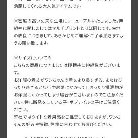
活躍してくれる大人気アイテムです。
※密度の高い丈夫な生地にリニューアルいたしました。伸
縮率に関しましてはマルチプリントとほぼ同じです。生地
の改良につきまして、あらかじめご理解・ご了承頂きますよ
うお願い致します。
※サイズについて※
こちらの商品につきましては縦横共に伸縮性がございま
す。
お洋服の着丈がワンちゃんの着丈より長すぎる、またはぴ
ったり過ぎると歩行中尻尾にかかってしまったり排泄物が
お洋服にかかってしまう場合がございますのでご注意くだ
さい。特に断尾をしている子・ボブテイルの子はご注意く
ださい。
弊社ではタイトな着用感をご推奨しておりますが、ワンち
ゃんの好みや特徴、性格に合わせてお選びください。
⚫︎ 生地：ACRYLIC60% RAYON（MODAL）35%