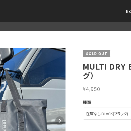
h
SOLD OUT
MULTI DR
グ）
¥4,950
種類