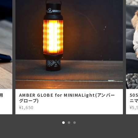
ト専用
AMBER GLOBE for MINIMALight(アンバー
50
グローブ)
ニマ
¥1,650
¥5,