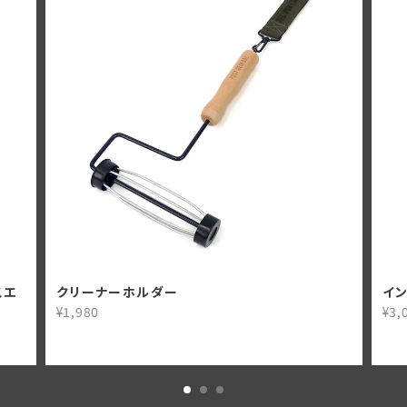
イスエ
クリーナーホルダー
イ
¥1,980
¥3,